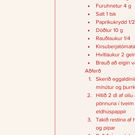
Furuhnetur 4 g 
Salt 1 tsk 
Paprikukrydd 1/2
Döðlur 10 g 
Rauðlaukur 1/4 
Kirsuberjatómata
Hvítlaukur 2 geir
Brauð að eigin va
Aðferð 
Skerið eggaldinið 
mínútur og þurrk
Hitið 2 dl af olíu
pönnuna í tveim 
eldhúspappír 
Takið restina af 
og pipar 