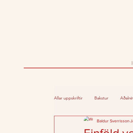
Allar uppskriftir
Bakstur
Aðalrét
Baldur Sverrisson
J