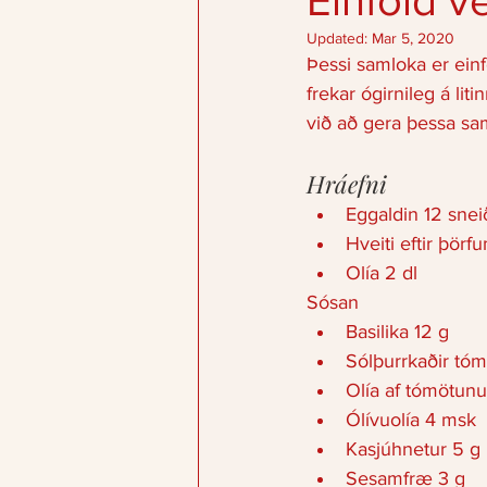
Einföld 
Updated:
Mar 5, 2020
Þessi samloka er ein
frekar ógirnileg á lit
við að gera þessa saml
Hráefni 
Eggaldin 12 snei
Hveiti eftir þörf
Olía 2 dl
Sósan
Basilika 12 g 
Sólþurrkaðir tóm
Olía af tómötun
Ólívuolía 4 msk 
Kasjúhnetur 5 g 
Sesamfræ 3 g 