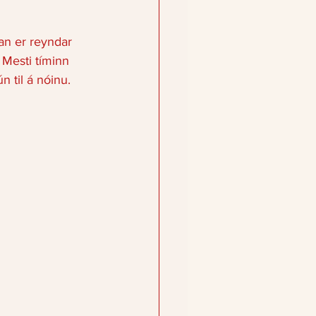
an er reyndar 
 Mesti tíminn 
n til á nóinu.