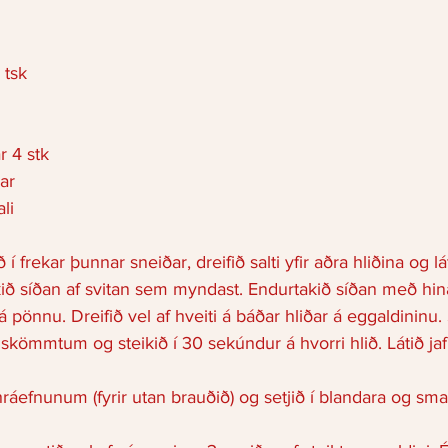
 tsk 
r 4 stk 
ar
li
í frekar þunnar sneiðar, dreifið salti yfir aðra hliðina og lá
ið síðan af svitan sem myndast. Endurtakið síðan með hina
 á pönnu. Dreifið vel af hveiti á báðar hliðar á eggaldininu. 
skömmtum og steikið í 30 sekúndur á hvorri hlið. Látið jaf
hráefnunum (fyrir utan brauðið) og setjið í blandara og smak