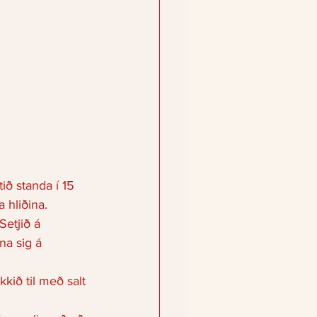
tið standa í 15 
 hliðina. 
Setjið á 
na sig á 
kið til með salt 