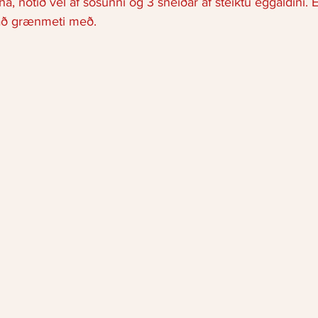
a, notið vel af sósunni og 3 sneiðar af steiktu eggaldini.
nað grænmeti með.