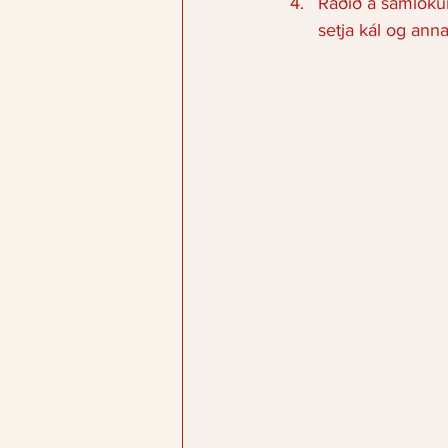
Raðið á samlokun
setja kál og an