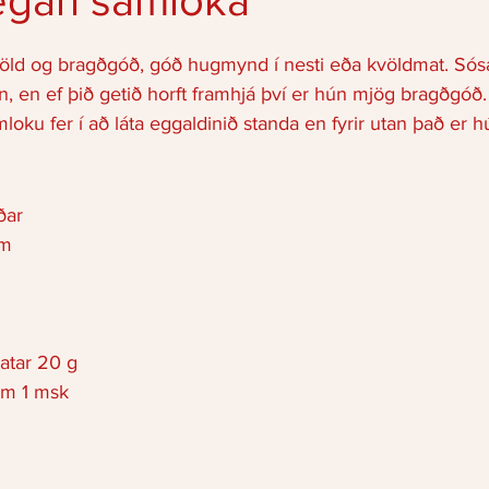
vegan samloka
föld og bragðgóð, góð hugmynd í nesti eða kvöldmat. Sós
inn, en ef þið getið horft framhjá því er hún mjög bragðgóð.
oku fer í að láta eggaldinið standa en fyrir utan það er hú
ðar 
um
atar 20 g 
um 1 msk 