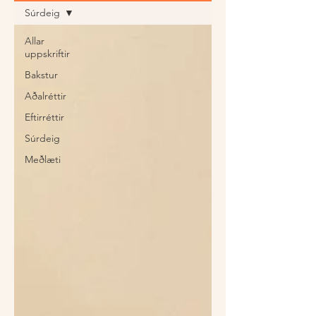
Súrdeig
Allar
uppskriftir
Bakstur
Aðalréttir
Eftirréttir
Súrdeig
Meðlæti