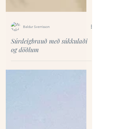
Baldur Sverrisson
Súrdeigbrauð með súkkulaði
og döðlum