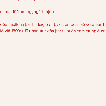
 nema döðlum og jógúrt/mjólk 
 
eða mjólk útí þar til deigið er þykkt án þess að vera þurrt 
ið við 180°c í 15+ mínútur eða þar til prjón sem stungið er 