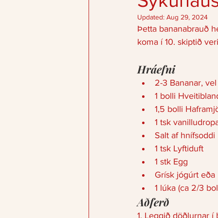
Sykurlau
Updated:
Aug 29, 2024
Þetta bananabrauð hef
koma í 10. skiptið ver
Hráefni 
2-3 Bananar, vel
1 bolli Hveitibla
1,5 bolli Haframjö
1 tsk vanilludropa
Salt af hnífsoddi
1 tsk Lyftiduft 
1 stk Egg
Grísk jógúrt eða 
1 lúka (ca 2/3 bol
Aðferð 
1. Leggið döðlurnar í 