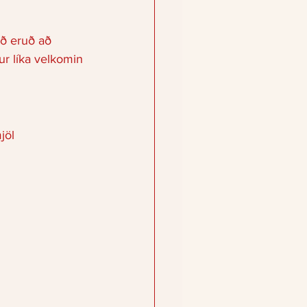
ið eruð að 
kur líka velkomin
jöl 