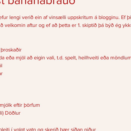
st bananabrauð
ur lengi verið ein af vinsælli uppskritum á blogginu. Ef þ
ið velkomin aftur og ef að þetta er 1. skiptið þá býð ég yk
 þroskaðir 
nda eða mjöl að eigin vali, t.d. spelt, heilhveiti eða möndlum
l 
r 
mjólk eftir þörfum 
li) Döðlur
bleiti í volgt vatn og skerið þær síðan niður