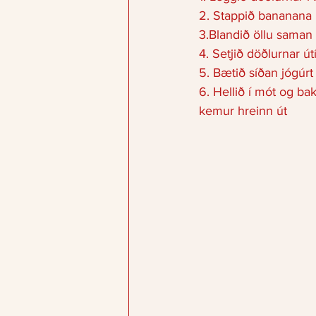
2. Stappið bananana
3.Blandið öllu saman
4. Setjið döðlurnar útí
5. Bætið síðan jógúrt 
6. Hellið í mót og bak
kemur hreinn út 